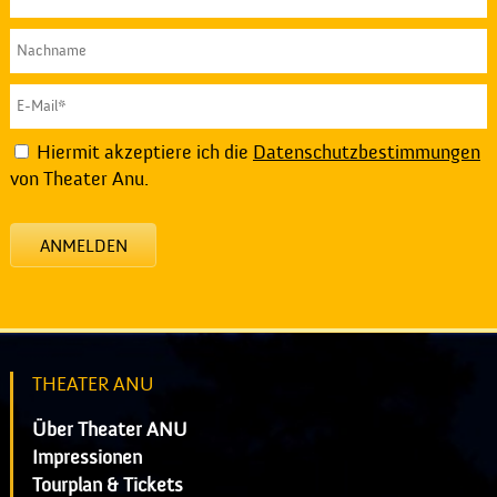
Hiermit akzeptiere ich die
Datenschutzbestimmungen
von Theater Anu.
ANMELDEN
THEATER ANU
Über Theater ANU
Impressionen
Tourplan & Tickets