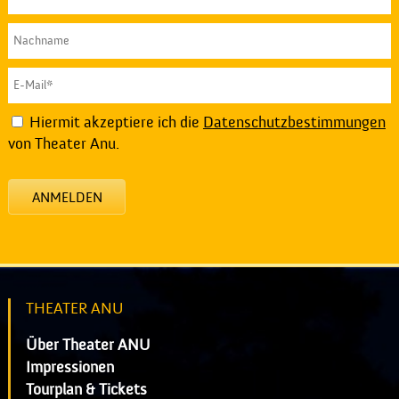
Hiermit akzeptiere ich die
Datenschutzbestimmungen
von Theater Anu.
ANMELDEN
THEATER ANU
Über Theater ANU
Impressionen
Tourplan & Tickets