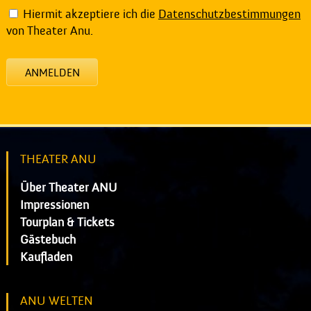
Hiermit akzeptiere ich die
Datenschutzbestimmungen
von Theater Anu.
ANMELDEN
THEATER ANU
Über Theater ANU
Impressionen
Tourplan & Tickets
Gästebuch
Kaufladen
ANU WELTEN