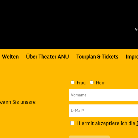
V
 Welten
Über Theater ANU
Tourplan & Tickets
Impr
Frau
Herr
 wann Sie unsere
Hiermit akzeptiere ich die