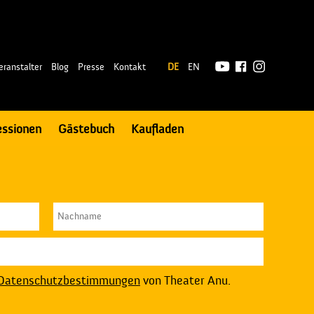
|
eranstalter
Blog
Presse
Kontakt
DE
EN
essionen
Gästebuch
Kaufladen
Datenschutzbestimmungen
von Theater Anu.