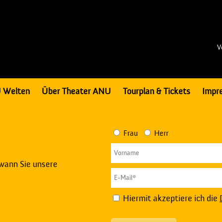
V
 Welten
Über Theater ANU
Tourplan & Tickets
Impr
Frau
Herr
 wann Sie unsere
Hiermit akzeptiere ich die