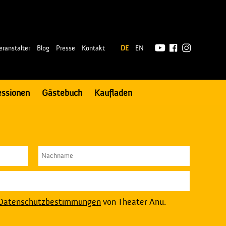
|
eranstalter
Blog
Presse
Kontakt
DE
EN
essionen
Gästebuch
Kaufladen
Datenschutzbestimmungen
von Theater Anu.