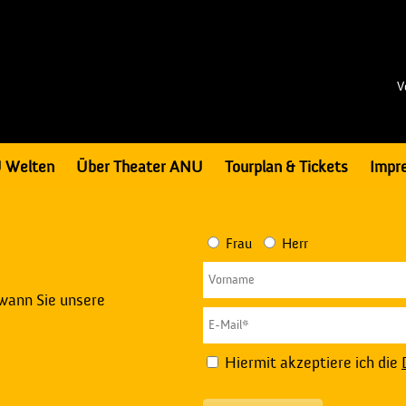
V
 Welten
Über Theater ANU
Tourplan & Tickets
Impr
Frau
Herr
 wann Sie unsere
Hiermit akzeptiere ich die