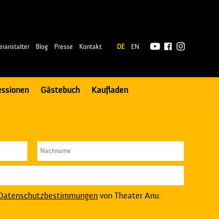
|
eranstalter
Blog
Presse
Kontakt
DE
EN
essionen
Gästebuch
Kaufladen
Datenschutzbestimmungen
von Theater Anu.