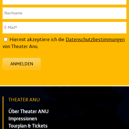
Hiermit akzeptiere ich die
Datenschutzbestimmungen
von Theater Anu.
ANMELDEN
THEATER ANU
Über Theater ANU
Impressionen
Tourplan & Tickets