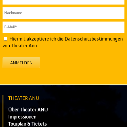
Hiermit akzeptiere ich die
Datenschutzbestimmungen
von Theater Anu.
ANMELDEN
THEATER ANU
Über Theater ANU
Impressionen
Tourplan & Tickets