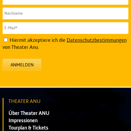
Hiermit akzeptiere ich die
Datenschutzbestimmungen
von Theater Anu.
ANMELDEN
THEATER ANU
Über Theater ANU
Impressionen
Tourplan & Tickets