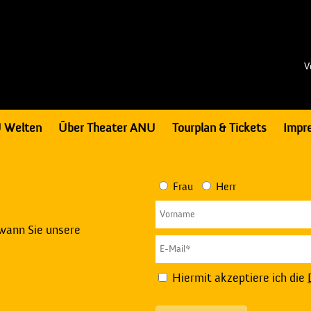
V
 Welten
Über Theater ANU
Tourplan & Tickets
Impr
Frau
Herr
 wann Sie unsere
Hiermit akzeptiere ich die