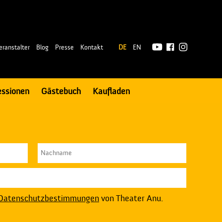
|
eranstalter
Blog
Presse
Kontakt
DE
EN
essionen
Gästebuch
Kaufladen
Datenschutzbestimmungen
von Theater Anu.