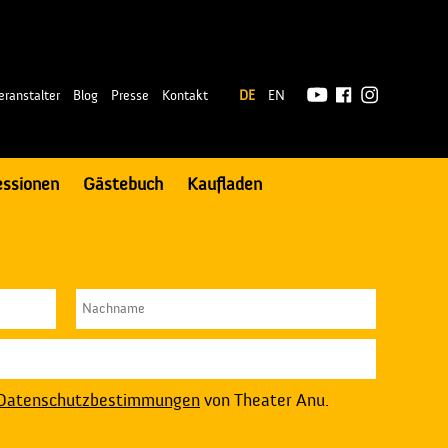
|
eranstalter
Blog
Presse
Kontakt
DE
EN
essionen
Gästebuch
Kaufladen
Datenschutzbestimmungen
von Theater Anu.