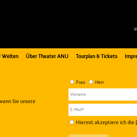
V
 Welten
Über Theater ANU
Tourplan & Tickets
Impr
Frau
Herr
 wann Sie unsere
Hiermit akzeptiere ich die