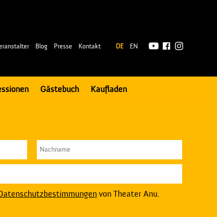
|
eranstalter
Blog
Presse
Kontakt
DE
EN
essionen
Gästebuch
Kaufladen
Datenschutzbestimmungen
von Theater Anu.