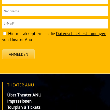
Hiermit akzeptiere ich die
Datenschutzbestimmungen
von Theater Anu.
ANMELDEN
THEATER ANU
Über Theater ANU
Impressionen
Tourplan & Tickets