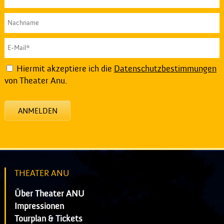
Hiermit akzeptiere ich die
Datenschutzbestimmungen
von Theater Anu.
ANMELDEN
THEATER ANU
Über Theater ANU
Impressionen
Tourplan & Tickets