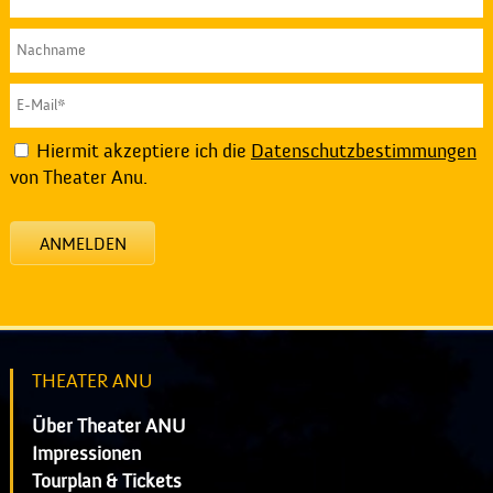
Hiermit akzeptiere ich die
Datenschutzbestimmungen
von Theater Anu.
ANMELDEN
THEATER ANU
Über Theater ANU
Impressionen
Tourplan & Tickets