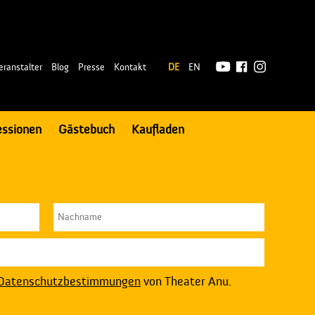
|
eranstalter
Blog
Presse
Kontakt
DE
EN
essionen
Gästebuch
Kaufladen
Datenschutzbestimmungen
von Theater Anu.