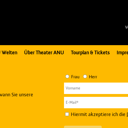
V
 Welten
Über Theater ANU
Tourplan & Tickets
Impr
Frau
Herr
 wann Sie unsere
Hiermit akzeptiere ich die