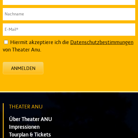
Hiermit akzeptiere ich die
Datenschutzbestimmungen
von Theater Anu.
ANMELDEN
THEATER ANU
Über Theater ANU
Impressionen
Tourplan & Tickets