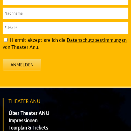
Hiermit akzeptiere ich die
Datenschutzbestimmungen
von Theater Anu.
ANMELDEN
THEATER ANU
Über Theater ANU
Impressionen
Tourplan & Tickets