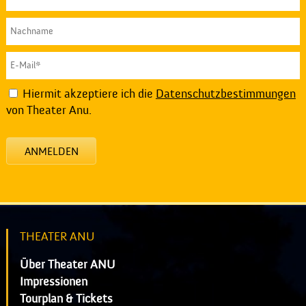
Hiermit akzeptiere ich die
Datenschutzbestimmungen
von Theater Anu.
ANMELDEN
THEATER ANU
Über Theater ANU
Impressionen
Tourplan & Tickets