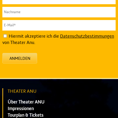
Hiermit akzeptiere ich die
Datenschutzbestimmungen
von Theater Anu.
ANMELDEN
THEATER ANU
Über Theater ANU
Impressionen
Tourplan & Tickets